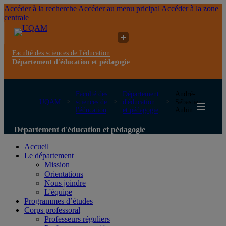
Accéder à la recherche
Accéder au menu pricipal
Accéder à la zone
centrale
Faculté des sciences de l'éducation
Département d'éducation et pédagogie
Faculté des
Département
André-
UQAM
sciences de
d'éducation
Sébastien
l'éducation
et pédagogie
Aubin
Département d'éducation et pédagogie
Accueil
Le département
Mission
Orientations
Nous joindre
L'équipe
Programmes d’études
Corps professoral
Professeurs réguliers