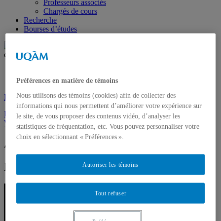
Professeurs associés
Chargés de cours
Recherche
Bourses d’études
Futurs étudiants
Étudiants
Préférences en matière de témoins
Nous utilisons des témoins (cookies) afin de collecter des
Demande d’admission
informations qui nous permettent d’améliorer votre expérience sur
Postes offerts
le site, de vous proposer des contenus vidéo, d’analyser les
WIKI
statistiques de fréquentation, etc. Vous pouvez personnaliser votre
choix en sélectionnant « Préférences ».
André-Sébastien Aubin
Professeur
Autoriser les témoins
Tout refuser