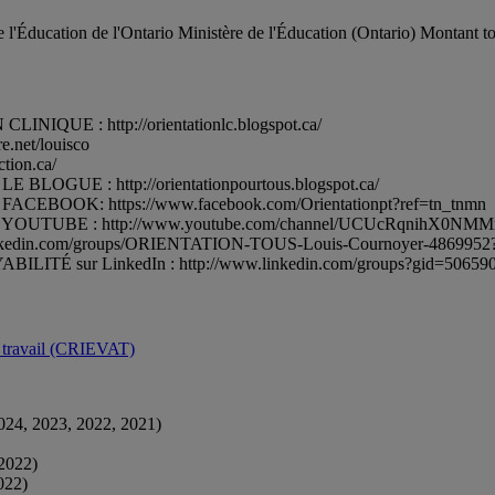
l'Éducation de l'Ontario Ministère de l'Éducation (Ontario) Montant to
UE : http://orientationlc.blogspot.ca/
.net/louisco
ion.ca/
GUE : http://orientationpourtous.blogspot.ca/
OOK: https://www.facebook.com/Orientationpt?ref=tn_tnmn
OUTUBE : http://www.youtube.com/channel/UCUcRqnihX0NM
kedin.com/groups/ORIENTATION-TOUS-Louis-Cournoyer-4869952?t
ur LinkedIn : http://www.linkedin.com/groups?gid=5065905
au travail (CRIEVAT)
024, 2023, 2022, 2021)
 2022)
022)