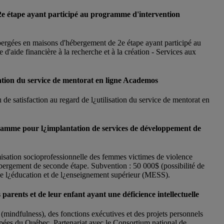
 2e étape ayant participé au programme d'intervention
bergées en maisons d'hébergement de 2e étape ayant participé au
aide financière à la recherche et à la création - Services aux
lisation du service de mentorat en ligne Academos
 de satisfaction au regard de l¿utilisation du service de mentorat en
gramme pour l¿implantation de services de développement de
isation socioprofessionnelle des femmes victimes de violence
bergement de seconde étape. Subvention : 50 000$ (possibilité de
de l¿éducation et de l¿enseignement supérieur (MESS).
parents et de leur enfant ayant une déficience intellectuelle
(mindfulness), des fonctions exécutives et des projets personnels
capées du Québec. Partenariat avec le Consortium national de