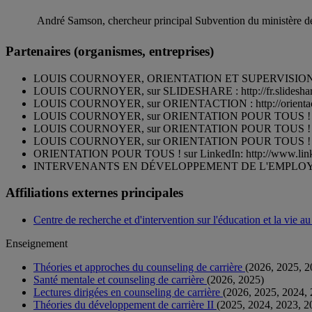
André Samson, chercheur principal Subvention du ministère de 
Partenaires (organismes, entreprises)
LOUIS COURNOYER, ORIENTATION ET SUPERVISION CLINIQ
LOUIS COURNOYER, sur SLIDESHARE : http://fr.slideshare
LOUIS COURNOYER, sur ORIENTACTION : http://orientact
LOUIS COURNOYER, sur ORIENTATION POUR TOUS ! LE BLO
LOUIS COURNOYER, sur ORIENTATION POUR TOUS ! FACEB
LOUIS COURNOYER, sur ORIENTATION POUR TOUS ! Y
ORIENTATION POUR TOUS ! sur LinkedIn: http://www.lin
INTERVENANTS EN DÉVELOPPEMENT DE L'EMPLOYABILITÉ s
Affiliations externes principales
Centre de recherche et d'intervention sur l'éducation et la vie 
Enseignement
Théories et approches du counseling de carrière
(2026, 2025, 2
Santé mentale et counseling de carrière
(2026, 2025)
Lectures dirigées en counseling de carrière
(2026, 2025, 2024,
Théories du développement de carrière II
(2025, 2024, 2023, 2