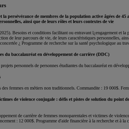
urs
t la persévérance de membres de la population active âgées de 45 an
rsonnelles, ainsi que de leurs rôles et leurs contextes de vie
2025). Besoins et conditions facilitant ou entravant l¿engagement et la
ction de leur parcours de vie, de leurs caractéristiques personnelles, ain
concertée ¿ Programme de recherche sur la santé psychologique au trav
ntes du baccalauréat en développement de carrière (DDC)
 projets personnels de personnes étudiantes du baccalauréat en dévelo
s
ts des femmes en métiers non traditionnels. Commandite : 19 000$. Fe
mes de violence conjugale : défis et pistes de solution du point d
ppement de carrière de femmes monoparentales et victimes de violence c
ncement : 12 000$. Programme d'aide financière à la recherche et à la c