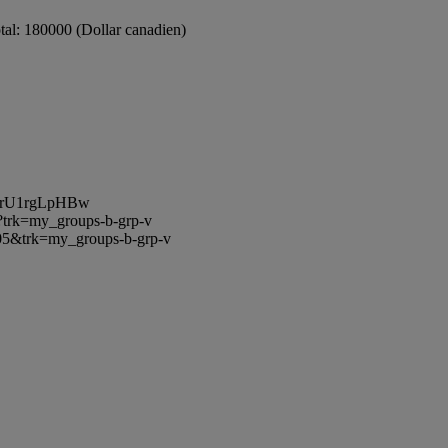
tal: 180000 (Dollar canadien)
MrU1rgLpHBw
rk=my_groups-b-grp-v
&trk=my_groups-b-grp-v