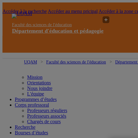
Accéder à la recherche
Accéder au menu pricipal
Accéder à la zone ce
Faculté des sciences de l'éducation
Département d'éducation et pédagogie
UQAM
Faculté des sciences de l'éducation
Département 
Mission
Orientations
Nous joindre
L'équipe
Programmes d’études
Corps professoral
Professeurs réguliers
Professeurs associés
Chargés de cours
Recherche
Bourses d’études