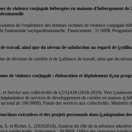
times de violence conjugale hébergées en maisons d'hébergement de
fessionnelle
volution de l'expérience des femmes victimes de violence conjugale hé
e l'autonomie socioprofessionnelle. Financement : 11 000$. Programme d'
e de travail, ainsi que du niveau de satisfaction au regard de l¿uti
 de décision de carrière et de l¿alliance de travail, ainsi que du niveau
times de violence conjugale : élaboration et déploiement d¿un pro
 C. et Service aux collectivités de l¿UQAM (2018-2019). Vers l¿autonom
¿implantation de services de développement de carrière en maison d¿hé
n total de 100 000$). Fonds des services aux collectivités. Ministère 
fonctions exécutives et des projets personnels dans l¿adaptation des 
 S. et Richer, L. (20162018). Analyse du rôle de la présence attentive 
cience intellectuelle. Subvention : 39 986$. Office des personnes handi