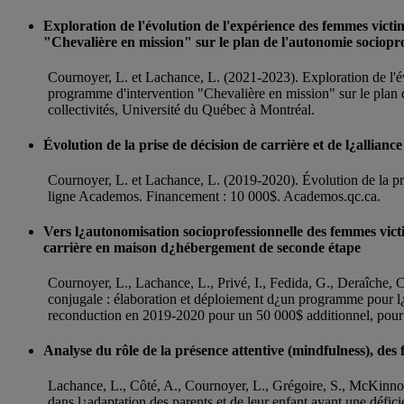
Exploration de l'évolution de l'expérience des femmes vic
"Chevalière en mission" sur le plan de l'autonomie sociopro
Cournoyer, L. et Lachance, L. (2021-2023). Exploration de l'é
programme d'intervention "Chevalière en mission" sur le plan d
collectivités, Université du Québec à Montréal.
Évolution de la prise de décision de carrière et de l¿allianc
Cournoyer, L. et Lachance, L. (2019-2020). Évolution de la prise
ligne Academos. Financement : 10 000$. Academos.qc.ca.
Vers l¿autonomisation socioprofessionnelle des femmes vic
carrière en maison d¿hébergement de seconde étape
Cournoyer, L., Lachance, L., Privé, I., Fedida, G., Deraîche,
conjugale : élaboration et déploiement d¿un programme pour l
reconduction en 2019-2020 pour un 50 000$ additionnel, pour u
Analyse du rôle de la présence attentive (mindfulness), des 
Lachance, L., Côté, A., Cournoyer, L., Grégoire, S., McKinnon,
dans l¿adaptation des parents et de leur enfant ayant une défi