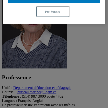
Préférences
Professeure
Unité
:
Département d'éducation et pédagogie
Courriel
:
hurteau.marthe@uqam.ca
Téléphone
: (514) 987-3000 poste 4702
Langues
: Français, Anglais
Ce professeur désire s'entretenir avec les médias