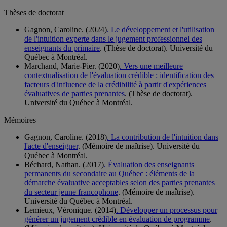
Thèses de doctorat
Gagnon, Caroline. (2024)
. Le développement et l'utilisation
de l'intuition experte dans le jugement professionnel des
enseignants du primaire
. (Thèse de doctorat). Université du
Québec à Montréal.
Marchand, Marie-Pier. (2020)
. Vers une meilleure
contextualisation de l'évaluation crédible : identification des
facteurs d'influence de la crédibilité à partir d'expériences
évaluatives de parties prenantes
. (Thèse de doctorat).
Université du Québec à Montréal.
Mémoires
Gagnon, Caroline. (2018)
. La contribution de l'intuition dans
l'acte d'enseigner
. (Mémoire de maîtrise). Université du
Québec à Montréal.
Béchard, Nathan. (2017)
. Évaluation des enseignants
permanents du secondaire au Québec : éléments de la
démarche évaluative acceptables selon des parties prenantes
du secteur jeune francophone
. (Mémoire de maîtrise).
Université du Québec à Montréal.
Lemieux, Véronique. (2014)
. Développer un processus pour
générer un jugement crédible en évaluation de programme
.