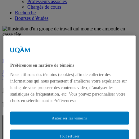
Professeurs associés
Chargés de cours
Recherche
Bourses d’études
Futurs étudiants
Étudiants
Demande d’admission
Préférences en matière de témoins
Postes offerts
Nous utilisons des témoins (cookies) afin de collecter des
WIKI
informations qui nous permettent d’améliorer votre expérience sur
le site, de vous proposer des contenus vidéo, d’analyser les
Marthe Hurteau
statistiques de fréquentation, etc. Vous pouvez personnaliser votre
choix en sélectionnant « Préférences ».
Professeure
Autoriser les témoins
Tout refuser