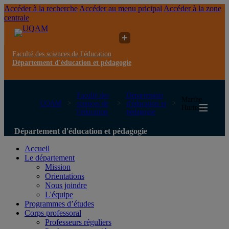
Accéder à la recherche
Accéder au menu pricipal
Accéder à la zone
centrale
Faculté des sciences de l'éducation
Département d'éducation et pédagogie
Faculté des
Département
Marthe
UQAM
sciences de
d'éducation et
Hurteau
l'éducation
pédagogie
Département d'éducation et pédagogie
Accueil
Le département
Mission
Orientations
Nous joindre
L'équipe
Programmes d’études
Corps professoral
Professeurs réguliers