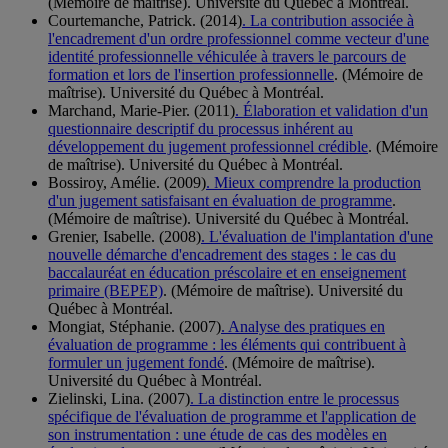
(Mémoire de maîtrise). Université du Québec à Montréal.
Courtemanche, Patrick. (2014)
. La contribution associée à
l'encadrement d'un ordre professionnel comme vecteur d'une
identité professionnelle véhiculée à travers le parcours de
formation et lors de l'insertion professionnelle
. (Mémoire de
maîtrise). Université du Québec à Montréal.
Marchand, Marie-Pier. (2011)
. Élaboration et validation d'un
questionnaire descriptif du processus inhérent au
développement du jugement professionnel crédible
. (Mémoire
de maîtrise). Université du Québec à Montréal.
Bossiroy, Amélie. (2009)
. Mieux comprendre la production
d'un jugement satisfaisant en évaluation de programme
.
(Mémoire de maîtrise). Université du Québec à Montréal.
Grenier, Isabelle. (2008)
. L'évaluation de l'implantation d'une
nouvelle démarche d'encadrement des stages : le cas du
baccalauréat en éducation préscolaire et en enseignement
primaire (BEPEP)
. (Mémoire de maîtrise). Université du
Québec à Montréal.
Mongiat, Stéphanie. (2007)
. Analyse des pratiques en
évaluation de programme : les éléments qui contribuent à
formuler un jugement fondé
. (Mémoire de maîtrise).
Université du Québec à Montréal.
Zielinski, Lina. (2007)
. La distinction entre le processus
spécifique de l'évaluation de programme et l'application de
son instrumentation : une étude de cas des modèles en