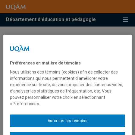
Accéder
Accéder
Accéder
à
au
à
la
menu
la
Département d'éducation et pédagogie
recherche
pricipal
zone
centrale
L'équipe
Direction
Préférences en matière de témoins
Nous utilisons des témoins (cookies) afin de collecter des
Pascal Ndinga, directeur du département
informations qui nous permettent d’améliorer votre
expérience sur le site, de vous proposer des contenus vidéo,
d’analyser les statistiques de fréquentation, etc. Vous
Personnel de soutien
pouvez personnaliser votre choix en sélectionnant
« Préférences ».
Lise Morin, assistante administrative
Autoriser les témoins
Anne-Pierre Michaud, secrétaire de direction