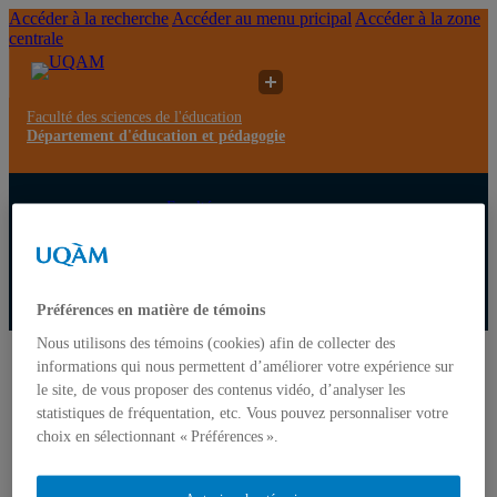
Accéder à la recherche
Accéder au menu pricipal
Accéder à la zone
centrale
Faculté des sciences de l'éducation
Département d'éducation et pédagogie
Faculté
des
Département
Professeurs
UQAM
sciences
d'éducation
associés
de
et pédagogie
l'éducation
Préférences en matière de témoins
Département d'éducation et pédagogie
Nous utilisons des témoins (cookies) afin de collecter des
Accueil
informations qui nous permettent d’améliorer votre expérience sur
Le département
le site, de vous proposer des contenus vidéo, d’analyser les
Mission
statistiques de fréquentation, etc. Vous pouvez personnaliser votre
Orientations
choix en sélectionnant « Préférences ».
Nous joindre
L'équipe
Programmes d’études