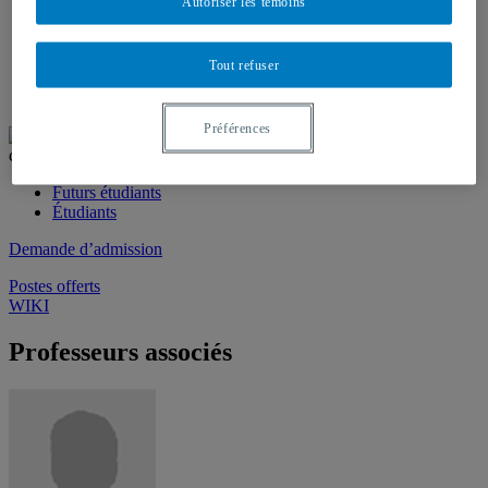
Corps professoral
Autoriser les témoins
Professeurs réguliers
Professeurs associés
Chargés de cours
Tout refuser
Recherche
Bourses d’études
Préférences
Futurs étudiants
Étudiants
Demande d’admission
Postes offerts
WIKI
Professeurs associés