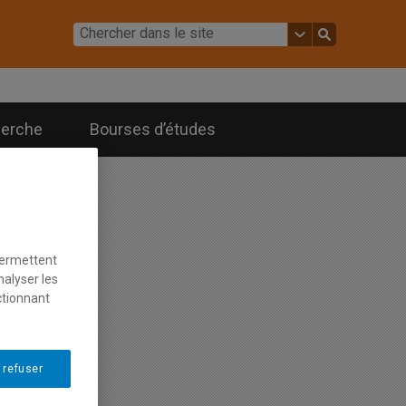
erche
Bourses d’études
permettent
nalyser les
ctionnant
 refuser