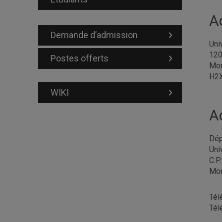
A
Demande d’admission
Uni
120
Postes offerts
Mon
H2
WIKI
A
Dép
Uni
C.P
Mon
Tél
Tél