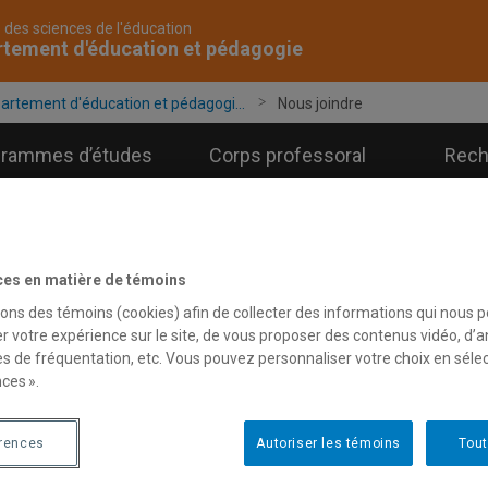
 des sciences de l'éducation
tement d'éducation et pédagogie
artement d'éducation et pédagogi...
Nous joindre
grammes d’études
Corps professoral
Rech
ces en matière de témoins
sons des témoins (cookies) afin de collecter des informations qui nous 
r votre expérience sur le site, de vous proposer des contenus vidéo, d’a
es de fréquentation, etc. Vous pouvez personnaliser votre choix en séle
ces ».
érences
Autoriser les témoins
Tout